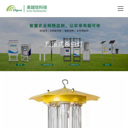
频振式杀虫灯