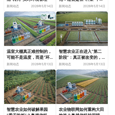
在更像在“管理一个微型
新闻动态
2026年5月14日
新闻动态
2026年5月14日
生态系统”
温室大棚真正难控制的，
智慧农业正在进入“第二
可能不是温度，而是“环
阶段”：真正被改变的，
境连锁反应”
可能不是种植方式
新闻动态
2026年5月13日
新闻动态
2026年5月13日
智慧农业如何破解果园
农业物联网如何重构大田