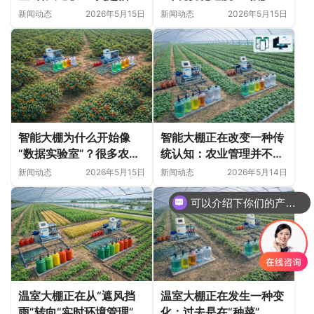
技深耕甘肃日光温室的精
业问题并非突然出现
新闻动态
2026年5月15日
新闻动态
2026年5月15日
细化落地实践
智能大棚为什么开始像
智能大棚正在改变一种传
“数据实验室”？很多农业
统认知：农业管理并不只
变化，正在悄悄发生
是“种植技术”
新闻动态
2026年5月15日
新闻动态
2026年5月14日
可以介绍下你们的产品么
温室大棚正在从“遮风挡
温室大棚正在发生一种变
雨”转向“实时环境管理”
化：过去是在“种菜”，现