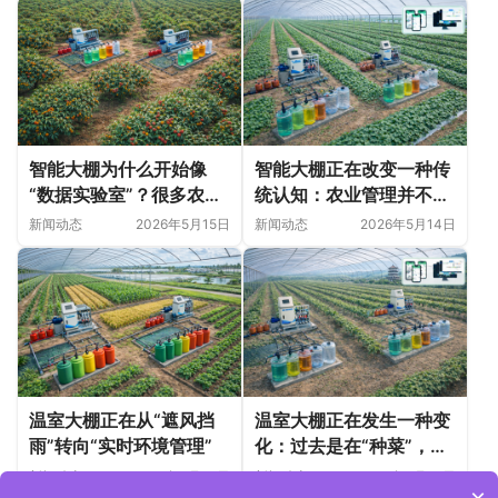
智能大棚为什么开始像
智能大棚正在改变一种传
“数据实验室”？很多农业
统认知：农业管理并不只
变化，正在悄悄发生
是“种植技术”
新闻动态
2026年5月15日
新闻动态
2026年5月14日
温室大棚正在从“遮风挡
温室大棚正在发生一种变
雨”转向“实时环境管理”
化：过去是在“种菜”，现
在更像在“管理一个微型
新闻动态
2026年5月14日
新闻动态
2026年5月14日
生态系统”