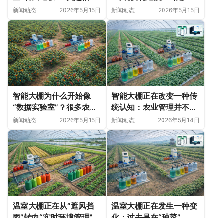
技深耕甘肃日光温室的精
业问题并非突然出现
新闻动态
2026年5月15日
新闻动态
2026年5月15日
细化落地实践
智能大棚为什么开始像
智能大棚正在改变一种传
“数据实验室”？很多农业
统认知：农业管理并不只
变化，正在悄悄发生
是“种植技术”
新闻动态
2026年5月15日
新闻动态
2026年5月14日
温室大棚正在从“遮风挡
温室大棚正在发生一种变
雨”转向“实时环境管理”
化：过去是在“种菜”，现