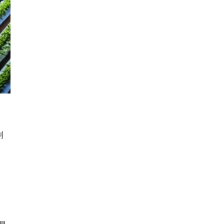
制
，
、