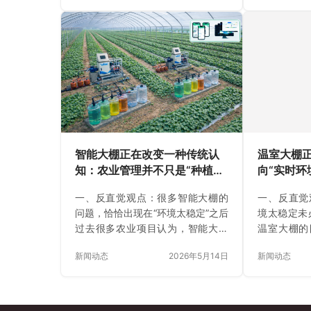
害等核心痛点却依然需要技术员频
不是某一刻
繁跑现场巡检。 作为国内现代智慧
速度。例如
农业解决方案专业供应商，奥越信
高、昼夜温
科技（OYES）在大量的设施大棚一
响作物稳定
线实践中表明：智慧农业系统的核
能大棚的核
心价值，绝非简单的远程开关设
而是通过实
备，而是通过高精度的“全天候环境
加平稳。因
持续感知能力”，卡死由于信息滞后
间，而是
带来的“预防式过量管理”。智慧农业
统。 二、
真正改变的，是让大棚管理从盲目
在减少“无
智能大棚正在改变一种传统认
温室大棚正
的“事后补救”真正转向科学的“过程
理方式偏向
知：农业管理并不只是“种植技
向“实时环
预判…
水，就提…
术”
一、反直觉观点：很多智能大棚的
一、反直觉
问题，恰恰出现在“环境太稳定”之后
境太稳定未
过去很多农业项目认为，智能大棚
温室大棚的
的目标就是让环境始终保持稳定。
稳定。但在
新闻动态
2026年5月14日
新闻动态
但实际运行中，一个容易被忽略的
作物状态的
问题开始出现：当环境长期处于“过
低温，而是
度稳定”状态时，作物对外部变化的
含水率之间
适应能力反而可能下降。例如，一
依赖固定灌