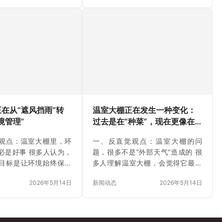
的数据，而是环境变化
正改变的，并不是某一台设备，而
，短时间内湿度快速升
是农业开始第一次真正“看清环境变
差突然变化，都可能影
化”。过去，大棚更多是隔离外界环
生长。奥越信提到，智
境；而现在，智能大棚更像一个持
心并不是简单自动化，
续运行的微型生态系统。例如，同
时监测，让环境调节更
样一场降温天气，不同大棚内部的
为农业环境不是静态空
湿度反应完全不同；同样的光照变
持续变化的小型生态系
化，不同作物的蒸发节奏也不一
节水与高效：智能大棚正
样。这些细节，以前依赖经验很难
效运行” 过去很多大棚管
长期记录。而现在，环境数据会被
在从“遮风挡雨”转
温室大棚正在发生一种变化：
“预防式操作”。担心缺
持续采集、分析、对比。这意味
境管理”
过去是在“种菜”，现在更像在
着，…
“管理一个微型生态系统”
观点：温室大棚里，环
一、反直觉观点：温室大棚的问
必是好事 很多人认为，
题，很多不是“外部天气”造成的 很
目标是让环境始终保持
多人理解温室大棚，会觉得它最大
实际种植中，真正影响
的作用是抵御外部环境。但越来越
2026年5月14日
新闻动态
2026年5月14日
，往往不是单一高温或
多农业项目发现，真正影响作物状
空气湿度、光照、土壤
态的，很多时候不是外界天气，而
的连续变化。如果长期
是大棚内部自己形成的“小气候”。例
溉、固定通风，大棚环
如，同一座温室里，不同区域可能