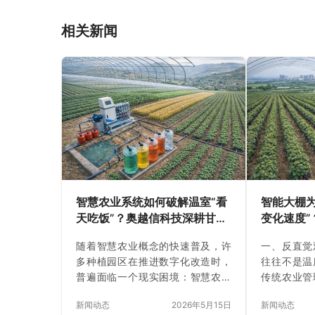
相关新闻
智慧农业系统如何破解温室“看
智能大棚
天吃饭”？奥越信科技深耕甘肃
变化速度
日光温室的精细化落地实践
突然出现
随着智慧农业概念的快速普及，许
一、反直觉
多种植园区在推进数字化改造时，
往往不是温
普遍面临一个现实困境：智慧农业
传统农业管
设备投入了不少，大屏幕上全是数
“当前温度
新闻动态
2026年5月15日
新闻动态
据，而冬季温室冻害、棚内结露病
目发现，真