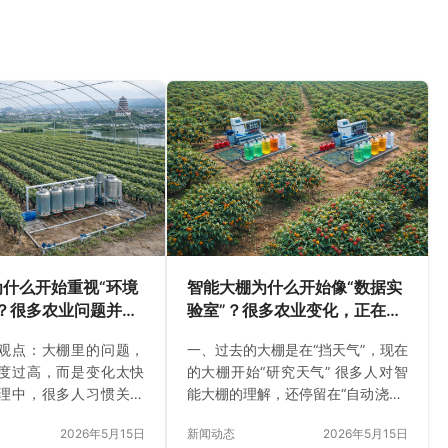
为什么开始重视“环境
智能大棚为什么开始像“数据实
”？很多农业问题并非
验室”？很多农业变化，正在悄
悄发生
观点：大棚里的问题，
一、过去的大棚是在“挡天气”，现在
度过高，而是变化太快
的大棚开始“研究天气” 很多人对智
理中，很多人习惯关注
能大棚的理解，还停留在“自动浇水”
”。但越来越多智能大棚项
“远程开关设备”阶段。但实际上，越
2026年5月15日
新闻动态
2026年5月15日
正影响作物状态的，并
来越多农业项目发现：智能大棚真