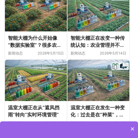
智能大棚为什么开始像
智能大棚正在改变一种传
“数据实验室”？很多农业
统认知：农业管理并不只
变化，正在悄悄发生
是“种植技术”
新闻动态
2026年5月15日
新闻动态
2026年5月14日
温室大棚正在从“遮风挡
温室大棚正在发生一种变
雨”转向“实时环境管理”
化：过去是在“种菜”，现
在更像在“管理一个微型
新闻动态
2026年5月14日
新闻动态
2026年5月14日
×
生态系统”