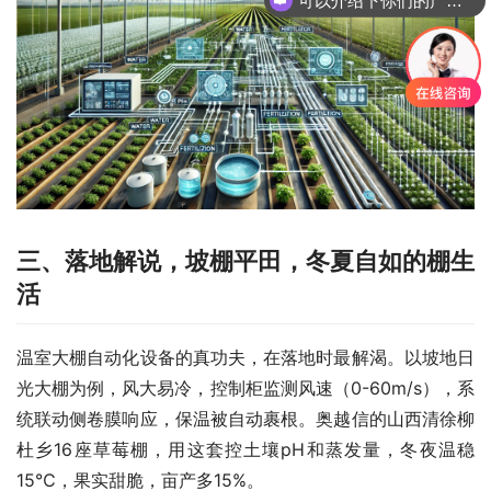
三、
落地解说
，
坡棚平田，冬夏自如的棚生
活
温室大棚自动化设备的真功夫，在落地时最解渴。以坡地日
光大棚为例，风大易冷，控制柜监测风速（0-60m/s），系
统联动侧卷膜响应，保温被自动裹根。奥越信的山西清徐柳
杜乡16座草莓棚，用这套控土壤pH和蒸发量，冬夜温稳
15℃，果实甜脆，亩产多15%。