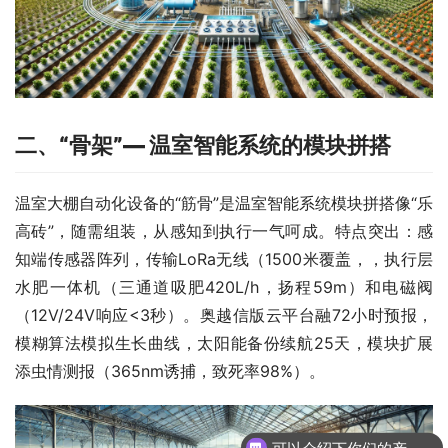
二、
“骨架”—
温室
智能
系统的模块拼搭
温室大棚自动化设备的“筋骨”是温室智能系统模块拼搭像“乐
高砖”，随需组装，从感知到执行一气呵成。特点突出：感
知端传感器阵列，传输LoRa无线（1500米覆盖，，执行层
水肥一体机（三通道吸肥420L/h，扬程59m）和电磁阀
（12V/24V响应<3秒）。奥越信版云平台融72小时预报，
模糊算法模拟生长曲线，太阳能备份续航25天，模块扩展
添虫情测报（365nm诱捕，致死率98%）。
可以介绍下你们的产品么