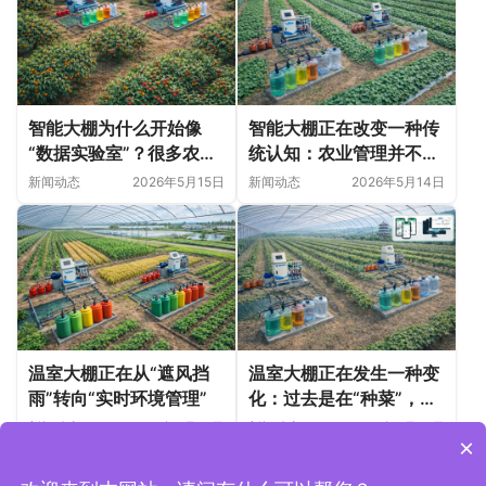
智能大棚为什么开始像
智能大棚正在改变一种传
“数据实验室”？很多农业
统认知：农业管理并不只
变化，正在悄悄发生
是“种植技术”
新闻动态
2026年5月15日
新闻动态
2026年5月14日
温室大棚正在从“遮风挡
温室大棚正在发生一种变
雨”转向“实时环境管理”
化：过去是在“种菜”，现
在更像在“管理一个微型
新闻动态
2026年5月14日
新闻动态
2026年5月14日
×
生态系统”