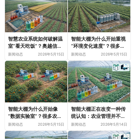
智慧农业系统如何破解温
智能大棚为什么开始重视
室“看天吃饭”？奥越信科
“环境变化速度”？很多农
技深耕甘肃日光温室的精
业问题并非突然出现
新闻动态
2026年5月15日
新闻动态
2026年5月15日
细化落地实践
智能大棚为什么开始像
智能大棚正在改变一种传
“数据实验室”？很多农业
统认知：农业管理并不只
变化，正在悄悄发生
是“种植技术”
新闻动态
2026年5月15日
新闻动态
2026年5月14日