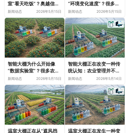
室“看天吃饭”？奥越信科
“环境变化速度”？很多农
技深耕甘肃日光温室的精
业问题并非突然出现
新闻动态
2026年5月15日
新闻动态
2026年5月15日
细化落地实践
智能大棚为什么开始像
智能大棚正在改变一种传
“数据实验室”？很多农业
统认知：农业管理并不只
变化，正在悄悄发生
是“种植技术”
新闻动态
2026年5月15日
新闻动态
2026年5月14日
温室大棚正在从“遮风挡
温室大棚正在发生一种变