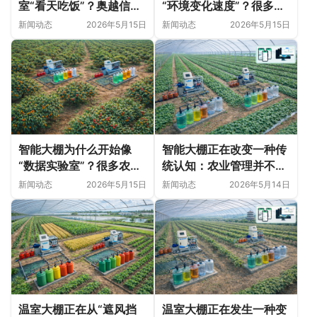
室“看天吃饭”？奥越信科
“环境变化速度”？很多农
技深耕甘肃日光温室的精
业问题并非突然出现
新闻动态
2026年5月15日
新闻动态
2026年5月15日
细化落地实践
智能大棚为什么开始像
智能大棚正在改变一种传
“数据实验室”？很多农业
统认知：农业管理并不只
变化，正在悄悄发生
是“种植技术”
新闻动态
2026年5月15日
新闻动态
2026年5月14日
温室大棚正在从“遮风挡
温室大棚正在发生一种变