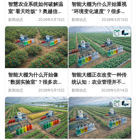
智慧农业系统如何破解温
智能大棚为什么开始重视
室“看天吃饭”？奥越信科
“环境变化速度”？很多农
技深耕甘肃日光温室的精
业问题并非突然出现
新闻动态
2026年5月15日
新闻动态
2026年5月15日
细化落地实践
智能大棚为什么开始像
智能大棚正在改变一种传
“数据实验室”？很多农业
统认知：农业管理并不只
变化，正在悄悄发生
是“种植技术”
新闻动态
2026年5月15日
新闻动态
2026年5月14日