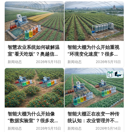
智慧农业系统如何破解温
智能大棚为什么开始重视
室“看天吃饭”？奥越信科
“环境变化速度”？很多农
技深耕甘肃日光温室的精
业问题并非突然出现
新闻动态
2026年5月15日
新闻动态
2026年5月15日
细化落地实践
智能大棚为什么开始像
智能大棚正在改变一种传
“数据实验室”？很多农业
统认知：农业管理并不只
变化，正在悄悄发生
是“种植技术”
新闻动态
2026年5月15日
新闻动态
2026年5月14日