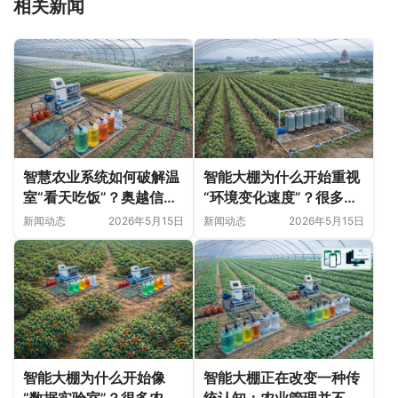
相关新闻
智慧农业系统如何破解温
智能大棚为什么开始重视
室“看天吃饭”？奥越信科
“环境变化速度”？很多农
技深耕甘肃日光温室的精
业问题并非突然出现
新闻动态
2026年5月15日
新闻动态
2026年5月15日
细化落地实践
智能大棚为什么开始像
智能大棚正在改变一种传