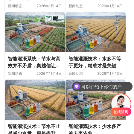
传统农业认知
领行业新风潮
新闻动态
2026年1月14日
新闻动态
2026年1月14日
智能灌溉系统：节水与高
智能灌溉技术：水多不等
效并不矛盾，奥越信让你
于更好，精准才是关键
重新定义农业灌溉
新闻动态
2026年1月14日
新闻动态
2026年1月13日
可以介绍下你们的产品么
你们是怎么收费的呢
智能灌溉技术：节水不止
智能灌溉技术：少水多产
是减少水量，更是提升效
的未来农业