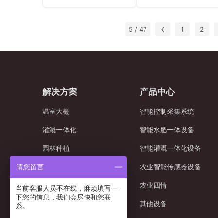
慧玻璃温室为例，该项
技术、传感器和数据
本法则，但随着智能灌
地区，更多水源意味
目利用奥越信的智能温
析平台，实时监控土
溉系统的兴起，这一传
更高的产量。然而，
控系统，通过手机APP
湿度、气象变化、作
统的看法正在被打破。
越信智能灌溉技术的
5 / 47
1
2
实时监控温室内的温湿
需求等关键因素，确
智能系统并不等于大量
现却颠覆了这一传统
度、光照和…
水量与作物的需求精…
灌溉，而是通过精准的
念，通过精准控制
水资源管理，在节水的
量，并非越多水就越
同时，提升农业生产的
提高作物产量，相反
高效性。 一、节水与高
关键在于精准与高效
解决方案
产品中心
效的“双重突破” 奥越信
一、奥越信灌溉系统
智能灌溉系统运用了物
节水与高效 奥越信智
温室大棚
智能控制采集系统
联网、传感器、云平台
灌溉系统通过实时数
等先进技术，精准监控
采集和分析，精准调
灌溉一体化
智能水肥一体设备
土壤湿度、气象变化等
灌溉量。传统灌溉方
因素，实时调节灌溉
往往依赖经验进行
园林种植
智能灌溉一体化设备
量。与传统的人工灌溉
算，导致水资源浪费
不同，智能系统能够根
奥越信智能系统则通
综合解决方案
农业智能传感器设备
请您留言
据土壤和环境的实际需
传感器、物联网与云
其他解决方案
农业四情
求，精确计算灌溉时机
台的结合，确保每一
当前客服人员不在线，麻烦填写一
下您的信息，我们会尽快和您联
和水量，避免了水的浪
水都用在刀刃上。根
其他设备
系。
费。这种基…
土壤湿度、气象变化…