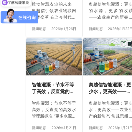
节水与高效之间的壁垒
驱动节水与高效的共
了解智能灌溉
推动智慧农业的未来，
奥越信智能灌溉：更
突破
在水资源日益紧张的背
随着全球气候变化对
奥越信引领农业物联网
的水源，更多的收
景下，农业灌溉的水资
业带来的挑战日益
技术变革 在当今时代，
——农业生产的新突
源浪费问题愈发严重。
剧，水资源的紧张成
智慧农业技术正在迅速
传统农业理念认为，
奥越信通过物联网技术
了制约农业发展的关
新闻动态
2026年1月26日
新闻动态
2026年1月22
发展，并深刻改变传统
足的水源是作物丰收
和精准数据分析，彻底
问题之一。然而，奥
农业生产方式。而在这
关键，水越多，产量
改变了传统灌溉的低效
信的智能灌溉系统通
一波浪潮中，奥越信自
越高。然而，奥越信
局面。通过实时监测土
集成先进的物联网技
成立以来，其研发的智
能灌溉系统的出现却
壤湿度、光照强度和温
与大数据分析，能够
能化设备，不仅填补了
出了另一个结论——
度等数据，系统自动…
确监测土壤湿度、温…
国内空白，更为农业生
少水源的同时，通过
产管理提供了强大的数
准的灌溉管理，反而
字化支持，推动了传统
提高作物的产量和
农业向现代化、智能化
量。通过智能化控制
智能灌溉：节水不等
奥越信智能灌溉：更
的转型。 一、从技术到
量和灌溉时机，让水
于高效，反直觉的高
少水，更高效——农
实践，助力农业“智”变
源的利用更加高效，
效水管理新标准
业生产的新常态
奥越信智慧农业涵盖了
水与高效并行，实现
智能灌溉：节水不等于
奥越信智能灌溉：更
六大硬件系列和六大软
农业生产的质变。 一
高效，反直觉的高效水
水，更高效——农业
件平台，构成了全面、
节水与高效：奥越信
管理新标准 “更多水源，
产的新常态 常规思维
精确的农业物联网生态
能灌溉的双重特点 奥
更高产量”这一观念在过
为，农业生产离不开
系统。以山东济南的智
信灌溉系统依托物联
新闻动态
2026年1月21日
新闻动态
2026年1月21
去几乎是农业灌溉的根
量灌溉，尤其是在干