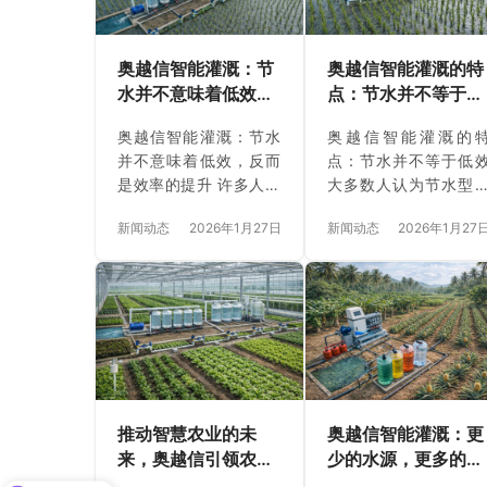
奥越信智能灌溉：节
奥越信智能灌溉的特
水并不意味着低效，
点：节水并不等于低
反而是效率的提升
效
奥越信智能灌溉：节水
奥越信智能灌溉的
并不意味着低效，反而
点：节水并不等于低
是效率的提升 许多人认
大多数人认为节水型
为，节水灌溉意味着必
溉会导致农业生产效
新闻动态
2026年1月27日
新闻动态
2026年1月27
须牺牲效率。但奥越信
的下降，但奥越信智
智能灌溉技术恰恰证明
灌溉系统打破了这一
了这一点是错误的。在
统认知。通过精准数
传统灌溉模式下，农业
监测和智能算法，不
水资源浪费严重，效率
实现了大幅节水，还
低下，甚至对土壤和环
农业灌溉效率得到了
境造成损害。奥越信通
所未有的提升。智能
过精确控制与智能算
非是对资源的妥协，
法，不仅实现了节水，
而通过技术创新推动
推动智慧农业的未
奥越信智能灌溉：更
还极大提升了灌溉效
水资源和作物产出的
来，奥越信引领农业
少的水源，更多的收
率。 一、创新科技打破
赢局面。 一、创新科
物联网技术变革
获——农业生产的新