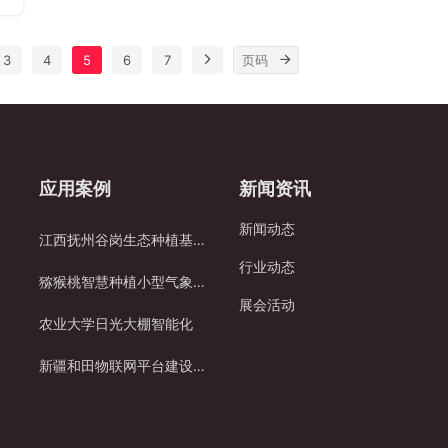
分
器的结合，实时监控土
量。不同于传统灌溉系
着
壤
壤湿度、温度、光照和
统的“定量”供水，智能灌
奥
物
气象数据，智能调节水
溉是根据实际需求来调
出
3
4
5
6
7
保
量。这种精准的灌溉方
节，避免了过度灌溉和
观
式避免了传统灌…
水资源浪费。通…
水
能
，
。
应用案例
新闻资讯
：
能
新闻动态
据
江西抚州谷岗生态种植基地项目
控
行业动态
式
猕猴桃智慧种植小型气象站助力果农“看天管理”
估
展会活动
。
农业大学日光大棚智能化
过
平
新疆和田物联网平台建设项目案例
滴
据