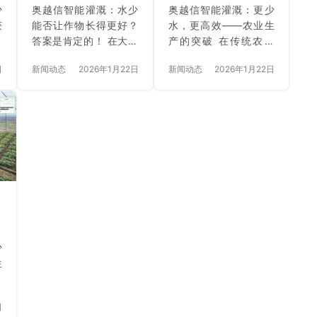
生
与高效的共生 随着气候
新之道 如今，水资源日
少
奥越信智能灌溉：水少
奥越信智能灌溉：更少
农
变化对农业带来的挑战
益紧张，农业用水量占
获
能否让作物长得更好？
水，更高效——农业生
加
日益加剧，水资源的紧
据了大部分。然而，奥
破
答案是肯定的！ 在大多
产的突破 在传统农业
为
张成为了制约农业发展
越信灌溉系统则通过精
充
数人的印象中，农业灌
中，水是衡量作物生长
键
的关键问题之一。然
准控制水分供给，大幅
日
新闻动态
2026年1月22日
新闻动态
2026年1月22日
的
溉就意味着大量的水源
最重要的因素之一，常
越
而，奥越信智能灌溉系
度提升了用水效率。在
就
供应，水越多，作物的
常认为水源越丰富，作
过
统通过集成先进的物联
江苏宿迁的某农业基
智
产量和品质自然越高。
物的产量和质量就越
术
网技术与大数据分析，
地，奥越信智能水肥一
给
然而，奥越信智能灌溉
高。然而，奥越信智能
精
能够精确监测土壤湿
体化设备通过实时监测
减
技术提出了另一个结论
灌溉技术却给出了另一
度、温度、光照强度…
土壤湿度、温度和环…
精
——减少水量的同时，
个的结论。通过精准控
能
反而能提高产量。通过
制水量，可以实现比传
质
精准控制水的使用，不
统灌溉更高效的水资源
水
仅节省了水资源，更能
利用，甚至提升作物的
资
提升作物的生长效率和
产量和品质。 一、节水
节
质量，成为农业生产中
与高效：智能灌溉的独
了
一项高效、环保的创新
特特点 奥越信灌溉系统
少
、
技术。 一、节水与高效
通过物联网技术和传感
生
智
并行：奥越信智能灌溉
器网络，实时监测土壤
认
越
的特点 奥越信灌溉系统
湿度、气象变化和作物
大
网
通过物联网技术与传感
需求，智能化调整灌溉
日
旱