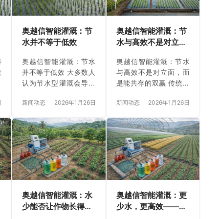
奥越信智能灌溉：节
奥越信智能灌溉：节
水并不等于低效
水与高效不是对立
面，而是能共存的双
特
奥越信智能灌溉：节水
奥越信智能灌溉：节水
赢
效
并不等于低效 大多数人
与高效不是对立面，而
灌
认为节水型灌溉会导致
是能共存的双赢 传统观
率
农业生产效率的下降，
念中，节水往往意味着
日
新闻动态
2026年1月26日
新闻动态
2026年1月26日
能
但奥越信智能灌溉系统
牺牲灌溉的高效性。然
传
打破了这一传统认知。
而，奥越信智能灌溉系
据
通过精准数据监测和智
统打破了这一固有思
仅
能算法，不仅实现了大
维，让节水与高效灌溉
使
幅节水，还使农业灌溉
不再是对立面，而是能
前
效率得到了前所未有的
够并行不悖的双赢解决
并
提升。智能并非是对资
方案。通过精确的数据
反
源的妥协，反而通过技
监控与智能控制，为农
了
术创新推动了水资源和
业灌溉注入了全新的活
奥越信智能灌溉：水
奥越信智能灌溉：更
双
作物产出的双赢局面。
力。 一、环保与高效的
少能否让作物长得更
少水，更高效——农
技
一、创新科技驱动节水
智能灌溉，奥越信的创
好？答案是肯定的！
业生产的突破